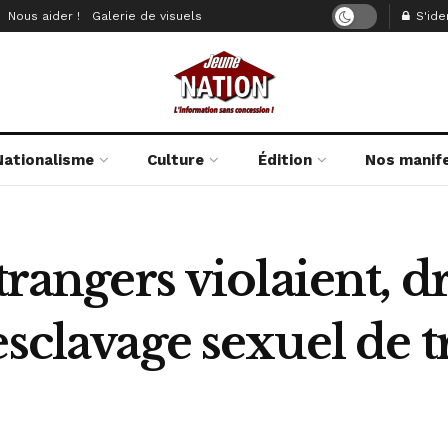
Nous aider !
Galerie de visuels
S'iden
Nationalisme
Culture
Édition
Nos manif
trangers violaient, d
esclavage sexuel de t