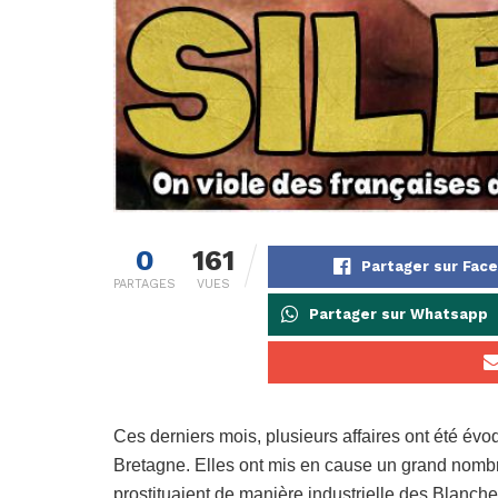
0
161
Partager sur Fac
PARTAGES
VUES
Partager sur Whatsapp
Ces derniers mois, plusieurs affaires ont été év
Bretagne. Elles ont mis en cause un grand nombre
prostituaient de manière industrielle des Blanche