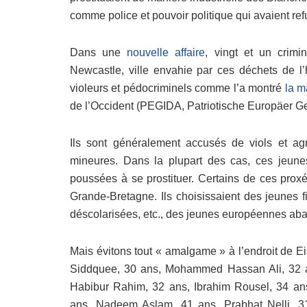
comme police et pouvoir politique qui avaient refu
Dans une
nouvelle affaire
, vingt et un crimi
Newcastle, ville envahie par ces déchets de l
violeurs et pédocriminels comme l’a montré
la m
de l’Occident (PEGIDA, Patriotische Europäer G
Ils sont généralement accusés de viols et ag
mineures. Dans la plupart des cas, ces jeunes
poussées à se prostituer. Certains de ces proxé
Grande-Bretagne. Ils choisissaient des jeunes fi
déscolarisées, etc., des jeunes européennes ab
Mais évitons tout « amalgame » à l’endroit de 
Siddquee, 30 ans, Mohammed Hassan Ali, 32 a
Habibur Rahim, 32 ans, Ibrahim Rousel, 34 
ans, Nadeem Aslam, 41 ans, Prabhat Nelli, 3