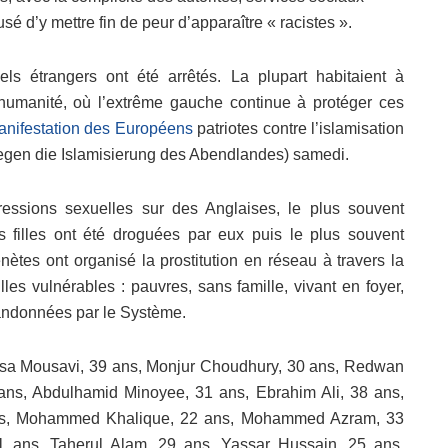
sé d’y mettre fin de peur d’apparaître « racistes ».
nels étrangers ont été arrêtés. La plupart habitaient à
’humanité, où l’extrême gauche continue à protéger ces
anifestation des Européens
patriotes contre l’islamisation
egen die Islamisierung des Abendlandes) samedi.
ressions sexuelles sur des Anglaises, le plus souvent
 filles ont été droguées par eux puis le plus souvent
nètes ont organisé la prostitution en réseau à travers la
lles vulnérables : pauvres, sans famille, vivant en foyer,
andonnées par le Système.
Eisa Mousavi, 39 ans, Monjur Choudhury, 30 ans, Redwan
ns, Abdulhamid Minoyee, 31 ans, Ebrahim Ali, 38 ans,
ans, Mohammed Khalique, 22 ans, Mohammed Azram, 33
1 ans, Taherul Alam, 29 ans, Yassar Hussain, 25 ans,