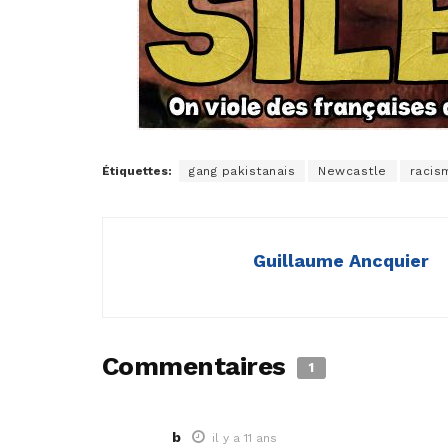
Étiquettes:
gang pakistanais
Newcastle
racis
Guillaume Ancquier
Commentaires
1
b
il y a 11 ans