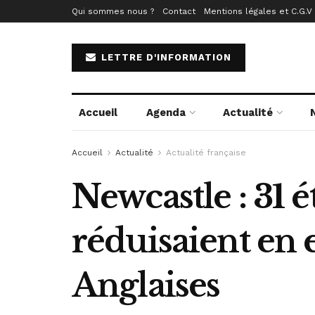
Qui sommes nous ?
Contact
Mentions légales et C.G.V
LETTRE D'INFORMATION
Accueil
Agenda
Actualité
Accueil
Actualité
Actualité française
Newcastle : 31 é
réduisaient en 
Anglaises