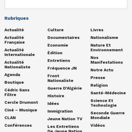
Rubriques
Actualité
Culture
Livres
Actualité
Documentaires
Nationalisme
Française
Economie
Nature Et
Actualité
Environnement
Édition
Internationale
Nos
Entretiens
Actualité
Manifestations
Nationaliste
Fréquence JN
Notre Actu
Agenda
Front
Presse
Nationaliste
Boutique
Religion
Guerre D'Algérie
Cédric Sans
Santé-Médecine
Filtre
Histoire
Science Et
Cercle Drumont
Idées
Technologie
Ciné – Musique
Immigration
Seconde Guerre
CLAN
Mondiale
Jeune Nation TV
Conférences
Vidéos
Les Entretiens
De Jeune Nation