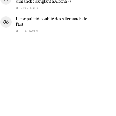
dimanche sanglant à Altona »)
2 PARTAGES
Le populicide oublié des Allemands de
l’Est
0 PARTAGES