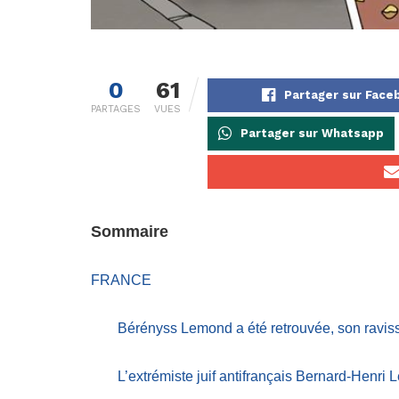
0
61
Partager sur Face
PARTAGES
VUES
Partager sur Whatsapp
Sommaire
FRANCE
Bérényss Lemond a été retrouvée, son ravisse
L’extrémiste juif antifrançais Bernard-Henri 