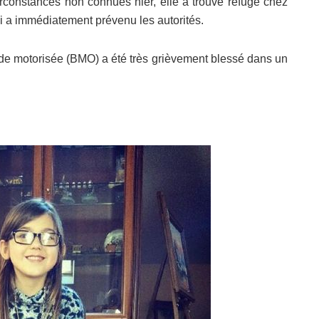
constances non connues hier, elle a trouvé refuge chez
i a immédiatement prévenu les autorités.
de motorisée (BMO) a été très grièvement blessé dans un