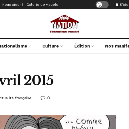
Nous aider !
Galerie de visuels
S'iden
Nationalisme
Culture
Édition
Nos manif
vril 2015
0
ctualité française