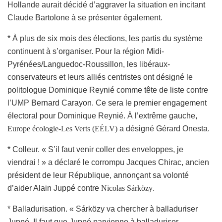
Hollande aurait décidé d’aggraver la situation en incitant
Claude Bartolone à se présenter également.
* À plus de six mois des élections, les partis du système
continuent à s’organiser. Pour la région Midi-
Pyrénées/Languedoc-Roussillon, les libéraux-
conservateurs et leurs alliés centristes ont désigné le
politologue Dominique Reynié comme tête de liste contre
l’UMP Bernard Carayon. Ce sera le premier engagement
électoral pour Dominique Reynié. À l’extrême gauche,
Europe écologie-Les Verts (EÉLV)
a désigné Gérard Onesta.
* Colleur. « S’il faut venir coller des enveloppes, je
viendrai ! » a déclaré le corrompu Jacques Chirac, ancien
président de leur République, annonçant sa volonté
d’aider Alain Juppé contre
Nicolas Sárközy
.
* Balladurisation. « Sárközy va chercher à balladuriser
Juppé. Il faut que Juppé parvienne à balladuriser