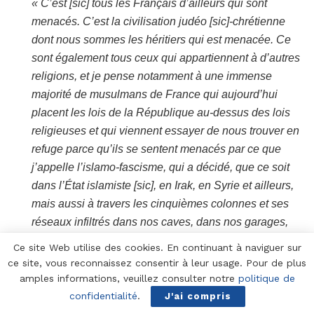
« C’est [sic] tous les Français d’ailleurs qui sont
menacés. C’est la civilisation judéo [sic]-chrétienne
dont nous sommes les héritiers qui est menacée. Ce
sont également tous ceux qui appartiennent à d’autres
religions, et je pense notamment à une immense
majorité de musulmans de France qui aujourd’hui
placent les lois de la République au-dessus des lois
religieuses et qui viennent essayer de nous trouver en
refuge parce qu’ils se sentent menacés par ce que
j’appelle l’islamo-fascisme, qui a décidé, que ce soit
dans l’État islamiste [sic], en Irak, en Syrie et ailleurs,
mais aussi à travers les cinquièmes colonnes et ses
réseaux infiltrés dans nos caves, dans nos garages,
etc. Oui, j’y vais fort, c’est une troisième guerre
Ce site Web utilise des cookies. En continuant à naviguer sur
mondiale qui nous est déclarée aujourd’hui, il faut en
ce site, vous reconnaissez consentir à leur usage. Pour de plus
être conscient »,
amples informations, veuillez consulter notre
politique de
confidentialité
.
J'ai compris
a déclaré le plus fidèle laquais de l’État criminel d’Israël,