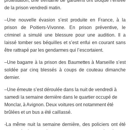
protestation, une trentaine de gardiens ont bloqué l’entrée
de la prison vendredi matin.
–
Une nouvelle évasion s’est produite en France, à
la
prison de Poitiers-Vivonne.
En prison préventive, le
criminel a simulé une blessure pour une audition. Il a
laissé tomber ses béquilles et s’est enfui en courant sans
être rattrapé par les gendarmes qui l’escortaient.
–
Une bagarre à la prison des
Baumettes
à Marseille s’est
soldée par cinq blessés à coups de couteau dimanche
dernier.
–
Une émeute s’est déroulée dans la
nuit de vendredi à
samedi
la semaine dernière dans le quartier occupé de
Monclar, à Avignon.
Deux voitures ont notamment été
brûlées et un bus a été caillassé.
-La même nuit la semaine dernière, des policiers ont été