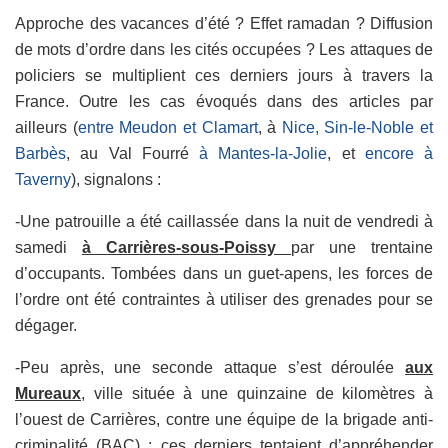
Approche des vacances d’été ? Effet ramadan ? Diffusion
de mots d’ordre dans les cités occupées ? Les attaques de
policiers se multiplient ces derniers jours à travers la
France. Outre les cas évoqués dans des articles par
ailleurs (
entre Meudon et Clamart
, à
Nice, Sin-le-Noble et
Barbès
, au Val Fourré
à Mantes-la-Jolie
, et
encore à
Taverny
), signalons :
-Une patrouille a été caillassée dans la nuit de vendredi à
samedi
à Carrières-sous-Poissy
par une trentaine
d’occupants. Tombées dans un guet-apens, les forces de
l’ordre ont été contraintes à utiliser des grenades pour se
dégager.
-Peu après, une seconde attaque s’est déroulée
aux
Mureaux
, ville située à une quinzaine de kilomètres à
l’ouest de Carrières, contre une équipe de la brigade anti-
criminalité (BAC) ; ces derniers tentaient d’appréhender