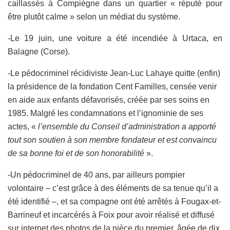
caillassés à Compiègne dans un quartier « réputé pour
être plutôt calme » selon un médiat du système.
-Le 19 juin, une voiture a été incendiée à Urtaca, en
Balagne (Corse).
-Le pédocriminel récidiviste Jean-Luc Lahaye quitte (enfin)
la présidence de la fondation Cent Familles, censée venir
en aide aux enfants défavorisés, créée par ses soins en
1985. Malgré les condamnations et l’ignominie de ses
actes, «
l
’ensemble du Conseil d’administration a apporté
tout son soutien à son membre fondateur et est convaincu
de sa bonne foi et de son honorabilité
».
-Un pédocriminel de 40 ans, par ailleurs pompier
volontaire – c’est grâce à des éléments de sa tenue qu’il a
été identifié –, et sa compagne ont été arrêtés à Fougax-et-
Barrineuf et incarcérés à Foix pour avoir réalisé et diffusé
sur internet des photos de la nièce du premier, âgée de dix