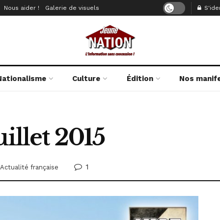
Nous aider !
Galerie de visuels
S'iden
Nationalisme
Culture
Édition
Nos manif
illet 2015
1
Actualité française