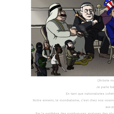
L’Artiste 
Je parle b
En tant que nationalistes cohé
Notre ennemi, le mondialisme, c’est chez nos voisi
aux p
Par la synthèse des nombreuses analyses des plus é