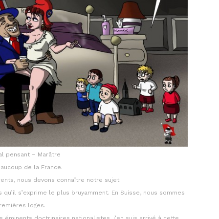
mal pensant – Marâtre
eaucoup de la France.
rents, nous devons connaître notre sujet.
ns qu’il s’exprime le plus bruyamment. En Suisse, nous sommes
remières loges.
minents doctrinaires nationalistes, j’en suis arrivé à cette