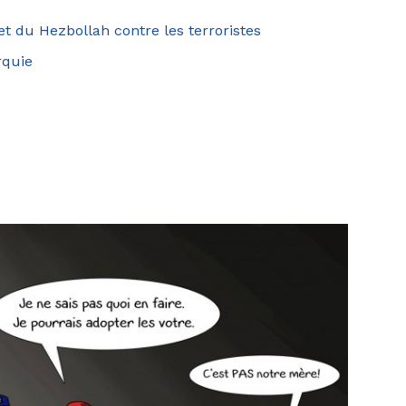
et du Hezbollah contre les terroristes
rquie