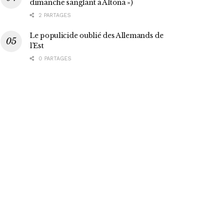
dimanche sanglant à Altona »)
2 PARTAGES
Le populicide oublié des Allemands de
l’Est
0 PARTAGES