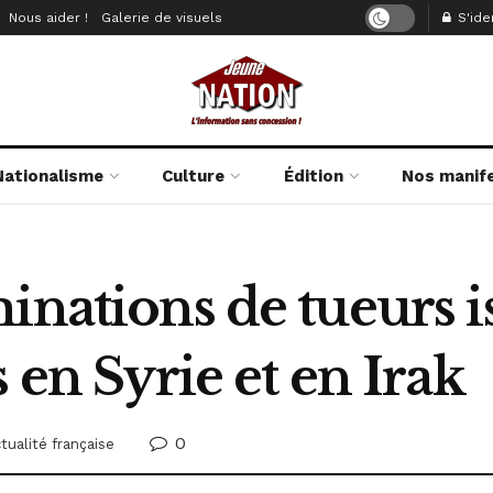
Nous aider !
Galerie de visuels
S'iden
Nationalisme
Culture
Édition
Nos manif
inations de tueurs i
 en Syrie et en Irak
0
tualité française