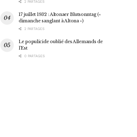
2 PARTAGES
17 juillet 1932 : Altonaer Blutsonntag («
dimanche sanglant à Altona »)
2 PARTAGES
Le populicide oublié des Allemands de
l’Est
0 PARTAGES