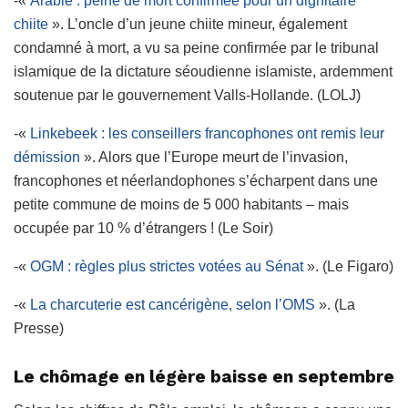
-«
Arabie : peine de mort confirmée pour un dignitaire
chiite
». L’oncle d’un jeune chiite mineur, également
condamné à mort, a vu sa peine confirmée par le tribunal
islamique de la dictature séoudienne islamiste, ardemment
soutenue par le gouvernement Valls-Hollande. (LOLJ)
-«
Linkebeek : les conseillers francophones ont remis leur
démission
». Alors que l’Europe meurt de l’invasion,
francophones et néerlandophones s’écharpent dans une
petite commune de moins de 5 000 habitants – mais
occupée par 10 % d’étrangers ! (Le Soir)
-«
OGM : règles plus strictes votées au Sénat
». (Le Figaro)
-«
La charcuterie est cancérigène, selon l’OMS
». (La
Presse)
Le chômage en légère baisse en septembre