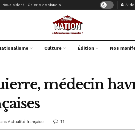
Nous aider !
Galerie de visuels
S'iden
Nationalisme
Culture
Édition
Nos manif
ierre, médecin havr
nçaises
11
dans
Actualité française