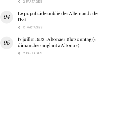
2 PARTAGES
Le populicide oublié des Allemands de
l’Est
0 PARTAGES
17 juillet 1932 : Altonaer Blutsonntag («
dimanche sanglant à Altona »)
2 PARTAGES