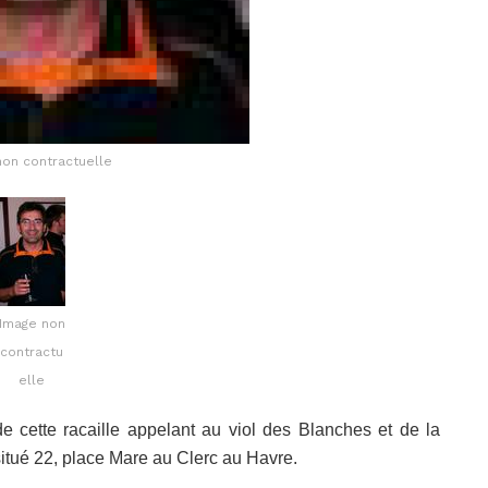
non contractuelle
Image non
contractu
elle
 cette racaille appelant au viol des Blanches et de la
 situé 22, place Mare au Clerc au Havre.