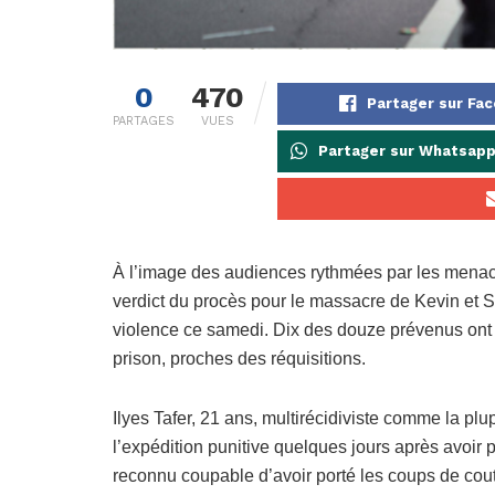
0
470
Partager sur Fa
PARTAGES
VUES
Partager sur Whatsap
À l’image des audiences rythmées par les menaces
verdict du procès pour le massacre de Kevin et
violence ce samedi. Dix des douze prévenus ont 
prison, proches des réquisitions.
Ilyes Tafer, 21 ans, multirécidiviste comme la plup
l’expédition punitive quelques jours après avoir 
reconnu coupable d’avoir porté les coups de co