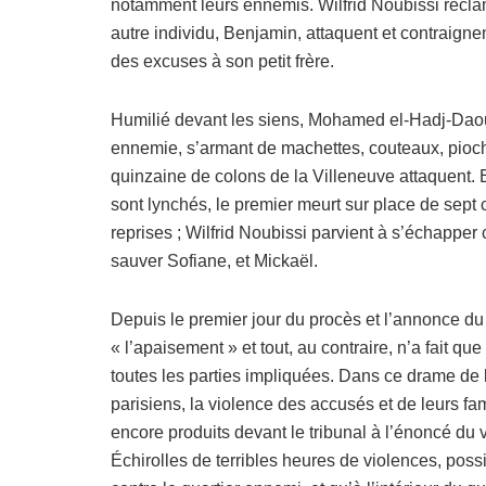
notamment leurs ennemis. Wilfrid Noubissi récla
autre individu, Benjamin, attaquent et contraign
des excuses à son petit frère.
Humilié devant les siens, Mohamed el-Hadj-Daoua
ennemie, s’armant de machettes, couteaux, pioche
quinzaine de colons de la Villeneuve attaquent. 
sont lynchés, le premier meurt sur place de sept
reprises ; Wilfrid Noubissi parvient à s’échapper
sauver Sofiane, et Mickaël.
Depuis le premier jour du procès et l’annonce du 
« l’apaisement » et tout, au contraire, n’a fait q
toutes les parties impliquées. Dans ce drame de l
parisiens, la violence des accusés et de leurs fam
encore produits devant le tribunal à l’énoncé du 
Échirolles de terribles heures de violences, poss