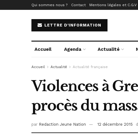
Qui sommes nous ?
Contact
Mentions légales et C.G.V
LETTRE D'INFORMATION
Accueil
Agenda
Actualité
Accueil
Actualité
Actualité française
Violences à Gre
procès du massa
par
Redaction Jeune Nation
12 décembre 2015