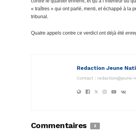
contre le quartier ennemi, et qu’à l’intérieur du 
« traîtres » qui ont parlé, menti, et échappé à la p
tribunal.
Quatre appels contre ce verdict ont déjà été enreg
Redaction Jeune Nat
Contact :
redaction@jeune-
Commentaires
2