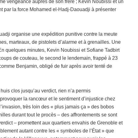
me vengeance auprès de son frère ; Kevin Noubissi et un
ent par la force Mohamed el-Hadj-Daouadji à présenter
dji organise une expédition punitive contre la meute
s, marteaux, de pistolets d’alarme et à grenailles. Une
En quelques minutes, Kevin Noubissi et Sofiane Tadbirt
 coups de couteau, le second le lendemain, frappé à 23
 comme Benjamin, obligé de fuir après avoir tenté de
huis clos jusqu’au verdict, rien n’a permis
ue provoquer la rancœur et le sentiment d’injustice chez
’invasion, très loin des « plus jamais ça » des bobos
illes durant tout le procès – des affrontements se sont
verdict – promettent aux quartiers envahis de Grenoble et
iblement autant contre les « symboles de l’État » que