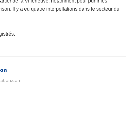
quartier de la Villeneuve, notamment pour punir les
rison. Il y a eu quatre interpellations dans le secteur du
istrés.
ion
nation.com