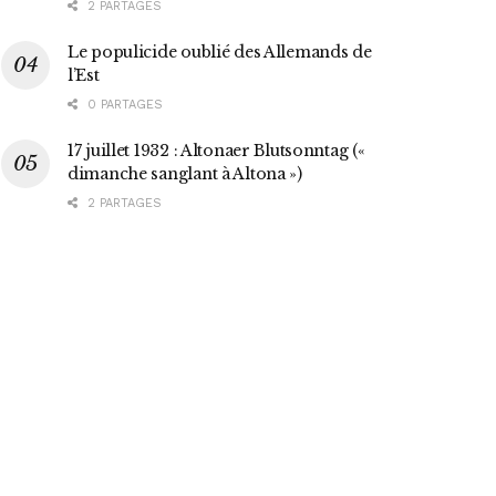
2 PARTAGES
Le populicide oublié des Allemands de
l’Est
0 PARTAGES
17 juillet 1932 : Altonaer Blutsonntag («
dimanche sanglant à Altona »)
2 PARTAGES