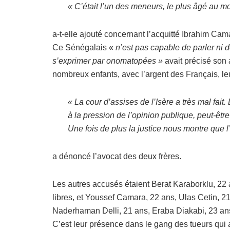
« C’était l’un des meneurs, le plus âgé au mo
a-t-elle ajouté concernant l’acquitté Ibrahim Ca
Ce Sénégalais «
n’est pas capable de parler ni 
s’exprimer par onomatopées »
avait précisé son 
nombreux enfants, avec l’argent des Français, leu
« La cour d’assises de l’Isère a très mal fait.
à la pression de l’opinion publique, peut-êtr
Une fois de plus la justice nous montre que l’
a dénoncé l’avocat des deux frères.
Les autres accusés étaient Berat Karaborklu, 22
libres, et Youssef Camara, 22 ans, Ulas Cetin, 2
Naderhaman Delli, 21 ans, Eraba Diakabi, 23 ans
C’est leur présence dans le gang des tueurs qui a