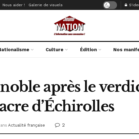
Nous aider !
Galerie de visuels
S'iden
Nationalisme
Culture
Édition
Nos manif
noble après le verdic
cre d’Échirolles
2
dans
Actualité française