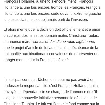
François Hollande
, a, une fois encore, menti.
François
Hollande
a, une fois encore, trompé les Français.
François
Hollande
a, une fois encore, cédé devant l’extrême gauche
la plus sectaire, plus que jamais parti de l’invasion.
Et alors même que la décision doit officiellement être prise
en conseil des ministres demain matin,
Christiane Taubira
a annoncé mardi,
sur les ondes d’une radio algérienne
,
que le projet d’article de loi autorisant la déchéance de la
nationalité aux binationaux convaincus de représenter un
danger mortel pour la France est écarté.
Il n’est pas connu si,
lâchement, pour ne pas avoir à en
endosser la responsabilité,
c’est
François Hollande
qui a
envoyé l’indépendantiste se charger de l’annonce ou s
’il
s’agi
t
d’une nouvelle initiative personnelle
détestable
de
Christiane Taubira.
Le fait est là : sur le fond comme sur la