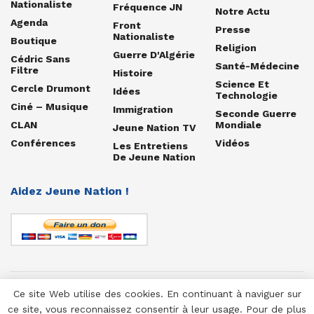
Nationaliste
Fréquence JN
Notre Actu
Agenda
Front
Presse
Nationaliste
Boutique
Religion
Guerre D'Algérie
Cédric Sans
Santé-Médecine
Filtre
Histoire
Science Et
Cercle Drumont
Idées
Technologie
Ciné – Musique
Immigration
Seconde Guerre
CLAN
Mondiale
Jeune Nation TV
Conférences
Vidéos
Les Entretiens
De Jeune Nation
Aidez Jeune Nation !
Ce site Web utilise des cookies. En continuant à naviguer sur
© 1958-2025 Jeune Nation
ce site, vous reconnaissez consentir à leur usage. Pour de plus