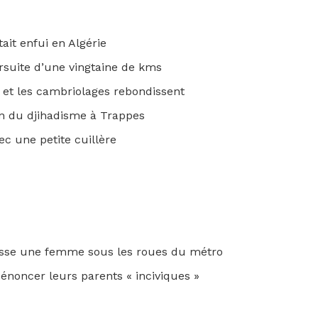
tait enfui en Algérie
rsuite d’une vingtaine de kms
 et les cambriolages rebondissent
ion du djihadisme à Trappes
c une petite cuillère
usse une femme sous les roues du métro
dénoncer leurs parents « inciviques »