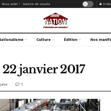
Nous aider !
Galerie de visuels
S'iden
Nationalisme
Culture
Édition
Nos manif
 22 janvier 2017
1
çaise