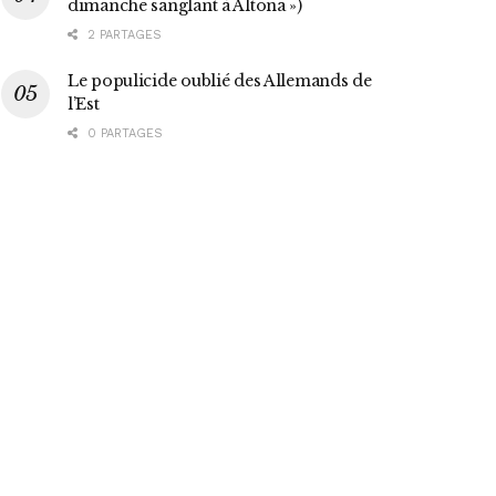
dimanche sanglant à Altona »)
2 PARTAGES
Le populicide oublié des Allemands de
l’Est
0 PARTAGES