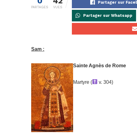
0
42
Partager sur Fac
PARTAGES
VUES
Partager sur Whatsapp
Sam :
Sainte Agnès de Rome
Martyre (
v. 304)