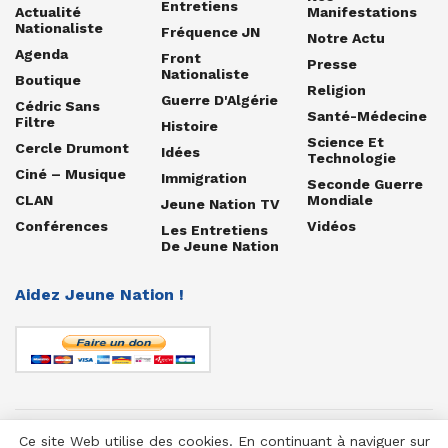
Entretiens
Actualité
Manifestations
Nationaliste
Fréquence JN
Notre Actu
Agenda
Front
Presse
Nationaliste
Boutique
Religion
Guerre D'Algérie
Cédric Sans
Santé-Médecine
Filtre
Histoire
Science Et
Cercle Drumont
Idées
Technologie
Ciné – Musique
Immigration
Seconde Guerre
CLAN
Mondiale
Jeune Nation TV
Conférences
Vidéos
Les Entretiens
De Jeune Nation
Aidez Jeune Nation !
Ce site Web utilise des cookies. En continuant à naviguer sur