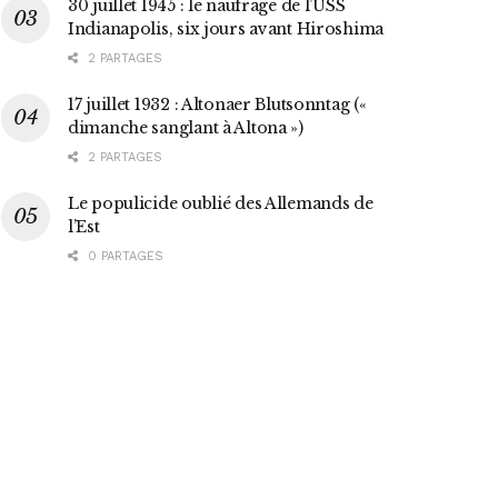
30 juillet 1945 : le naufrage de l’USS
Indianapolis, six jours avant Hiroshima
2 PARTAGES
17 juillet 1932 : Altonaer Blutsonntag («
dimanche sanglant à Altona »)
2 PARTAGES
Le populicide oublié des Allemands de
l’Est
0 PARTAGES