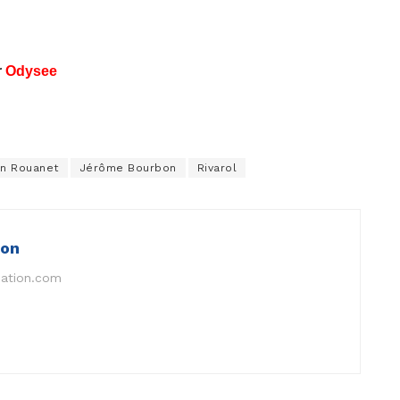
r
Odysee
an Rouanet
Jérôme Bourbon
Rivarol
ion
nation.com