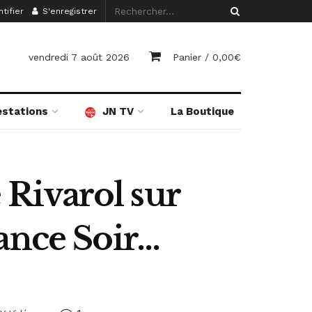
tifier
S'enregistrer
vendredi 7 août 2026
Panier /
0,00
€
estations
JN TV
La Boutique
e Rivarol sur
ance Soir…