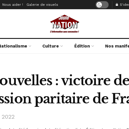
Nous aider !
Galerie de visuels
S'iden
Nationalisme
Culture
Édition
Nos manif
uvelles : victoire d
sion paritaire de Fr
e 2022