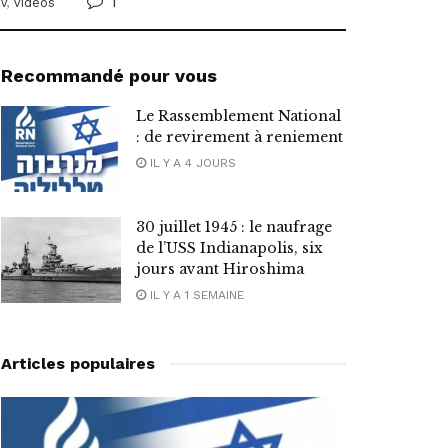
1
V
,
Vidéos
Recommandé pour vous
Le Rassemblement National
: de revirement à reniement
IL Y A 4 JOURS
30 juillet 1945 : le naufrage
de l’USS Indianapolis, six
jours avant Hiroshima
IL Y A 1 SEMAINE
Articles populaires