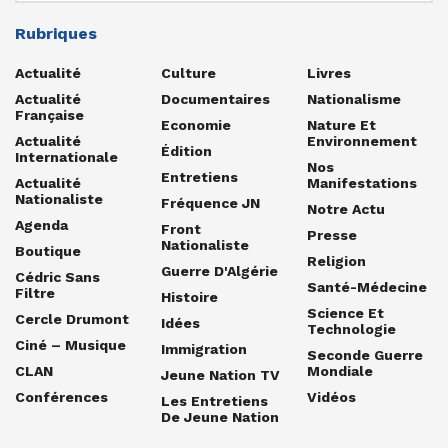
Rubriques
Actualité
Culture
Livres
Actualité
Documentaires
Nationalisme
Française
Economie
Nature Et
Actualité
Environnement
Édition
Internationale
Nos
Entretiens
Actualité
Manifestations
Nationaliste
Fréquence JN
Notre Actu
Agenda
Front
Presse
Nationaliste
Boutique
Religion
Guerre D'Algérie
Cédric Sans
Santé-Médecine
Filtre
Histoire
Science Et
Cercle Drumont
Idées
Technologie
Ciné – Musique
Immigration
Seconde Guerre
CLAN
Mondiale
Jeune Nation TV
Conférences
Vidéos
Les Entretiens
De Jeune Nation