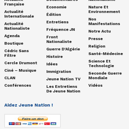
Française
Economie
Nature Et
Actualité
Environnement
Édition
Internationale
Nos
Entretiens
Actualité
Manifestations
Nationaliste
Fréquence JN
Notre Actu
Agenda
Front
Presse
Nationaliste
Boutique
Religion
Guerre D'Algérie
Cédric Sans
Santé-Médecine
Filtre
Histoire
Science Et
Cercle Drumont
Idées
Technologie
Ciné – Musique
Immigration
Seconde Guerre
CLAN
Mondiale
Jeune Nation TV
Conférences
Vidéos
Les Entretiens
De Jeune Nation
Aidez Jeune Nation !