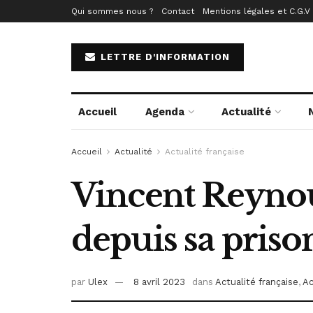
Qui sommes nous ?
Contact
Mentions légales et C.G.V
LETTRE D'INFORMATION
Accueil
Agenda
Actualité
Accueil
Actualité
Actualité française
Vincent Reynou
depuis sa pris
par
Ulex
8 avril 2023
dans
Actualité française
,
Ac