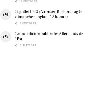
12 PARTAGES
17 juillet 1932 : Altonaer Blutsonntag («
dimanche sanglant à Altona »)
2 PARTAGES
Le populicide oublié des Allemands de
l’Est
0 PARTAGES