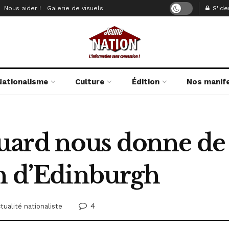
Nous aider !
Galerie de visuels
S'iden
Nationalisme
Culture
Édition
Nos manif
ard nous donne de 
on d’Edinburgh
4
tualité nationaliste