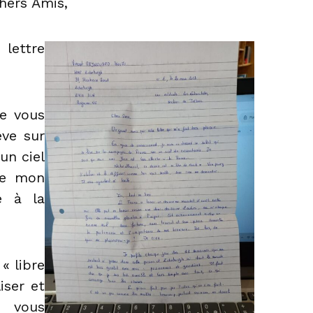
hers Amis,
lettre
je vous
ève sur
un ciel
ue mon
é à la
« libre
iser et
 vous