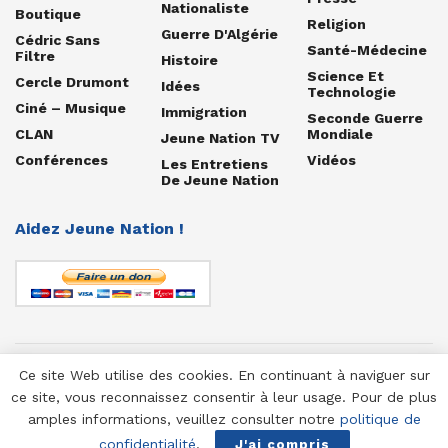
Nationaliste
Boutique
Religion
Guerre D'Algérie
Cédric Sans
Santé-Médecine
Filtre
Histoire
Science Et
Cercle Drumont
Idées
Technologie
Ciné – Musique
Immigration
Seconde Guerre
CLAN
Mondiale
Jeune Nation TV
Conférences
Vidéos
Les Entretiens
De Jeune Nation
Aidez Jeune Nation !
Ce site Web utilise des cookies. En continuant à naviguer sur
© 1958-2025 Jeune Nation
ce site, vous reconnaissez consentir à leur usage. Pour de plus
amples informations, veuillez consulter notre
politique de
confidentialité
.
J'ai compris