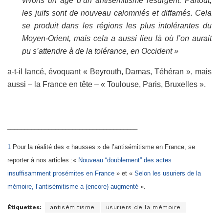
vivons un âge d’un antisémitisme résurgent. Partout,
les juifs sont de nouveau calomniés et diffamés. Cela
se produit dans les régions les plus intolérantes du
Moyen-Orient, mais cela a aussi lieu là où l’on aurait
pu s’attendre à de la tolérance, en Occident »
a-t-il lancé, évoquant « Beyrouth, Damas, Téhéran », mais
aussi – la France en tête – « Toulouse, Paris, Bruxelles ».
______________________________________
1
Pour la réalité des « hausses » de l’antisémitisme en France, se
reporter à nos articles :«
Nouveau “doublement” des actes
insuffisamment prosémites en France
» et «
Selon les usuriers de la
mémoire, l’antisémitisme a (encore) augmenté
».
Étiquettes:
antisémitisme
usuriers de la mémoire