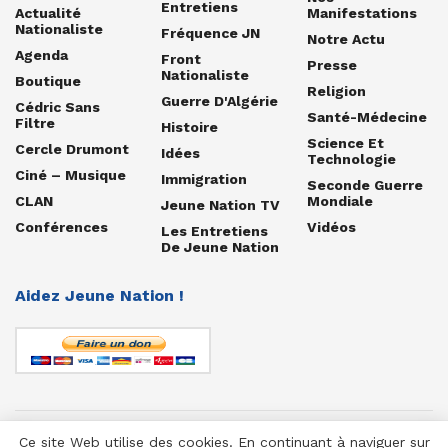
Entretiens
Actualité
Manifestations
Nationaliste
Fréquence JN
Notre Actu
Agenda
Front
Presse
Nationaliste
Boutique
Religion
Guerre D'Algérie
Cédric Sans
Santé-Médecine
Filtre
Histoire
Science Et
Cercle Drumont
Idées
Technologie
Ciné – Musique
Immigration
Seconde Guerre
CLAN
Mondiale
Jeune Nation TV
Conférences
Vidéos
Les Entretiens
De Jeune Nation
Aidez Jeune Nation !
Ce site Web utilise des cookies. En continuant à naviguer sur