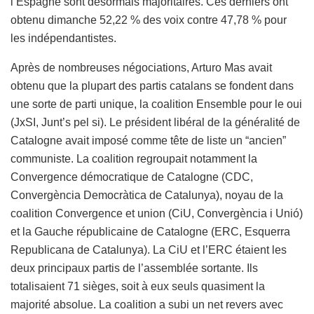
l’Espagne sont désormais majoritaires. Ces derniers ont
obtenu dimanche 52,22 % des voix contre 47,78 % pour
les indépendantistes.
Après de nombreuses négociations, Arturo Mas avait
obtenu que la plupart des partis catalans se fondent dans
une sorte de parti unique, la coalition Ensemble pour le oui
(JxSI, Junt’s pel si). Le président libéral de la généralité de
Catalogne avait imposé comme tête de liste un “ancien”
communiste. La coalition regroupait notamment la
Convergence démocratique de Catalogne (CDC,
Convergència Democràtica de Catalunya), noyau de la
coalition Convergence et union (CiU, Convergència i Unió)
et la Gauche républicaine de Catalogne (ERC, Esquerra
Republicana de Catalunya). La CiU et l’ERC étaient les
deux principaux partis de l’assemblée sortante. Ils
totalisaient 71 sièges, soit à eux seuls quasiment la
majorité absolue. La coalition a subi un net revers avec