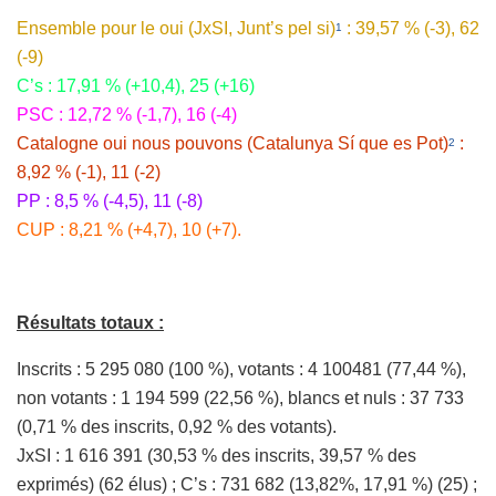
Ensemble pour le oui (JxSI, Junt’s pel si)
:
39,57 % (-3),
62
1
(-9)
C’s : 17,91 % (+10,4), 25 (+16)
PSC : 12,72 % (-1,7), 16 (-4)
Catalogne oui nous pouvons (Catalunya Sí que es Pot)
:
2
8,92 % (-1), 11 (-2)
PP : 8,5 % (-4,5), 11 (-8)
CUP :
8,21 % (+4,7),
10
(+7).
Résultats totaux :
Inscrits : 5 295 080 (100 %), votants : 4 100481 (77,44 %),
non votants : 1 194 599 (22,56 %), blancs et nuls : 37 733
(0,71 % des inscrits, 0,92 % des votants).
JxSI : 1 616 391 (30,53 % des inscrits, 39,57 % des
exprimés) (62 élus) ; C’s : 731 682 (13,82%, 17,91 %) (25) ;