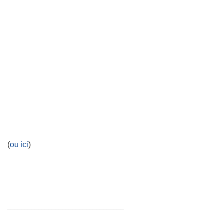
(
ou ici
)
__________________________________