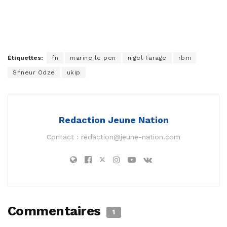
Étiquettes:
fn
marine le pen
nigel Farage
rbm
Shneur Odze
ukip
Redaction Jeune Nation
Contact :
redaction@jeune-nation.com
Commentaires
1