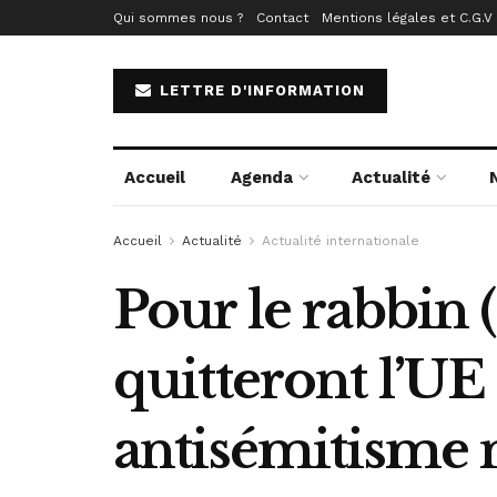
Qui sommes nous ?
Contact
Mentions légales et C.G.V
LETTRE D'INFORMATION
Accueil
Agenda
Actualité
Accueil
Actualité
Actualité internationale
Pour le rabbin (
quitteront l’UE
antisémitisme n