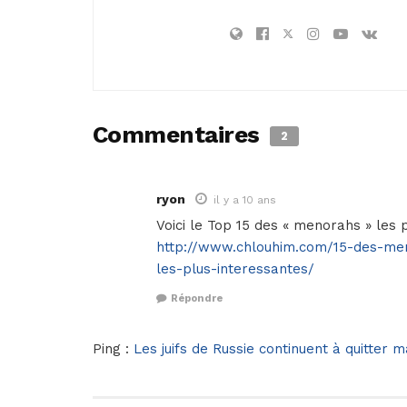
Commentaires
2
ryon
il y a 10 ans
Voici le Top 15 des « menorahs » les p
http://www.chlouhim.com/15-des-meno
les-plus-interessantes/
Répondre
Ping :
Les juifs de Russie continuent à quitter 