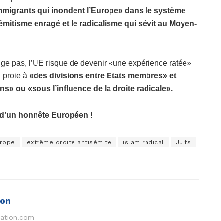
immigrants qui inondent l’Europe» dans le système
sémitisme enragé et le radicalisme qui sévit au Moyen-
ange pas, l’UE risque de devenir «une expérience ratée»
n proie à
«des divisions entre Etats membres» et
s» ou «sous l’influence de la droite radicale».
l d’un honnête Européen !
rope
extrême droite antisémite
islam radical
Juifs
ion
nation.com