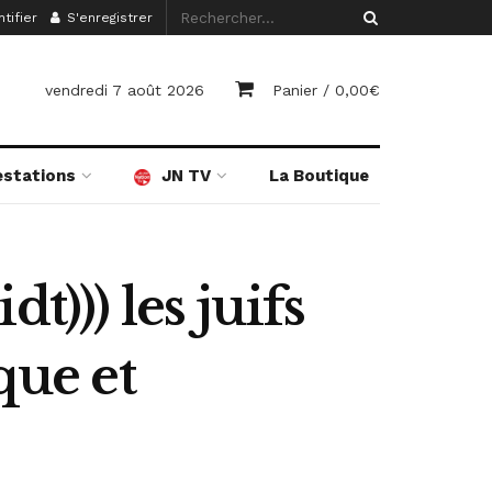
tifier
S'enregistrer
vendredi 7 août 2026
Panier /
0,00
€
estations
JN TV
La Boutique
))) les juifs
que et