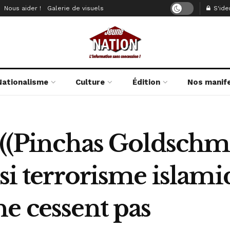
Nous aider !
Galerie de visuels
S'iden
Nationalisme
Culture
Édition
Nos manif
((Pinchas Goldschmidt
 si terrorisme islami
e cessent pas