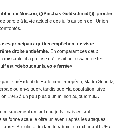
rabbin de Moscou, (((Pinchas Goldschmidt))), proche
 parole à la vie actuelle des juifs au sein de l’Union
confrontés.
stacles principaux qui les empêchent de vivre
trême droite antisémite.
En comparant ces deux
roissante, il a précisé qu’il était nécessaire de les
juif est «debout sur la voie ferrée».
e par le président du Parlement européen, Martin Schultz,
verbale ou physique», tandis que «la population juive
 en 1945 à un peu plus d’un million aujourd’hui».
 non seulement en tant que juifs, mais en tant
s sa forme actuelle offre un avenir après les attaques
et après Brexit», a déclaré le rabbin, en exhortant l’UE
à