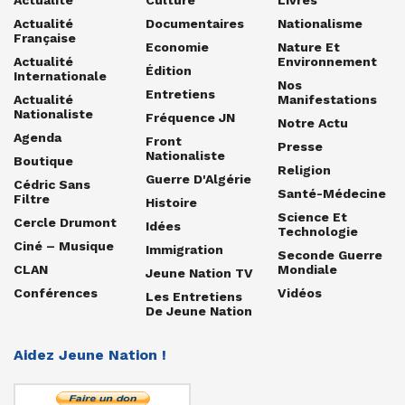
Actualité
Documentaires
Nationalisme
Française
Economie
Nature Et
Actualité
Environnement
Édition
Internationale
Nos
Entretiens
Actualité
Manifestations
Nationaliste
Fréquence JN
Notre Actu
Agenda
Front
Presse
Nationaliste
Boutique
Religion
Guerre D'Algérie
Cédric Sans
Santé-Médecine
Filtre
Histoire
Science Et
Cercle Drumont
Idées
Technologie
Ciné – Musique
Immigration
Seconde Guerre
CLAN
Mondiale
Jeune Nation TV
Conférences
Vidéos
Les Entretiens
De Jeune Nation
Aidez Jeune Nation !