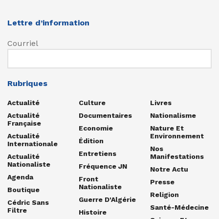
Lettre d’information
Courriel
Rubriques
Actualité
Culture
Livres
Actualité
Documentaires
Nationalisme
Française
Economie
Nature Et
Actualité
Environnement
Édition
Internationale
Nos
Entretiens
Actualité
Manifestations
Nationaliste
Fréquence JN
Notre Actu
Agenda
Front
Presse
Nationaliste
Boutique
Religion
Guerre D'Algérie
Cédric Sans
Santé-Médecine
Filtre
Histoire