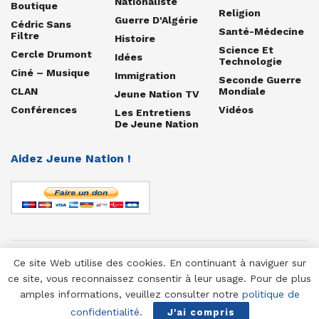
Nationaliste
Boutique
Religion
Guerre D'Algérie
Cédric Sans
Santé-Médecine
Filtre
Histoire
Science Et
Cercle Drumont
Idées
Technologie
Ciné – Musique
Immigration
Seconde Guerre
CLAN
Mondiale
Jeune Nation TV
Conférences
Vidéos
Les Entretiens
De Jeune Nation
Aidez Jeune Nation !
Ce site Web utilise des cookies. En continuant à naviguer sur
© 1958-2025 Jeune Nation
ce site, vous reconnaissez consentir à leur usage. Pour de plus
amples informations, veuillez consulter notre
politique de
confidentialité
.
J'ai compris