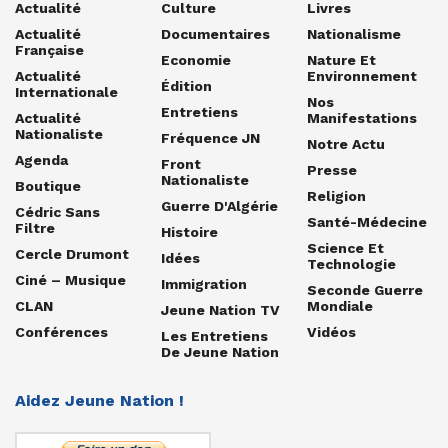
Actualité
Culture
Livres
Actualité
Documentaires
Nationalisme
Française
Economie
Nature Et
Actualité
Environnement
Édition
Internationale
Nos
Entretiens
Actualité
Manifestations
Nationaliste
Fréquence JN
Notre Actu
Agenda
Front
Presse
Nationaliste
Boutique
Religion
Guerre D'Algérie
Cédric Sans
Santé-Médecine
Filtre
Histoire
Science Et
Cercle Drumont
Idées
Technologie
Ciné – Musique
Immigration
Seconde Guerre
CLAN
Mondiale
Jeune Nation TV
Conférences
Vidéos
Les Entretiens
De Jeune Nation
Aidez Jeune Nation !