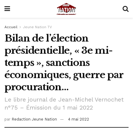
Accueil
Jeune Nation TV
Bilan de l’élection
présidentielle, « 3e mi-
temps », sanctions
économiques, guerre par
procuration…
Le libre journal de Jean-Michel Vernochet
n°75 – Émission du 1 mai 2022
par
Redaction Jeune Nation
4 mai 2022