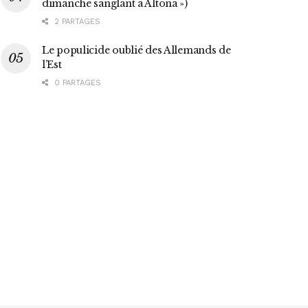
dimanche sanglant à Altona »)
2 PARTAGES
Le populicide oublié des Allemands de
l’Est
0 PARTAGES