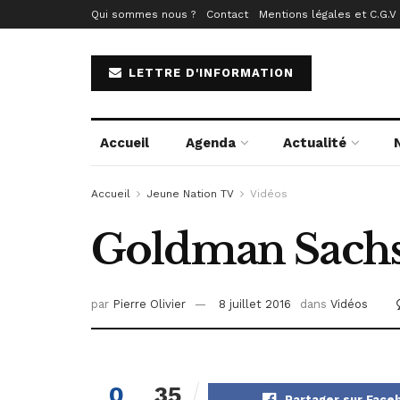
Qui sommes nous ?
Contact
Mentions légales et C.G.V
LETTRE D'INFORMATION
Accueil
Agenda
Actualité
Accueil
Jeune Nation TV
Vidéos
Goldman Sachs 
par
Pierre Olivier
8 juillet 2016
dans
Vidéos
0
35
Partager sur Face