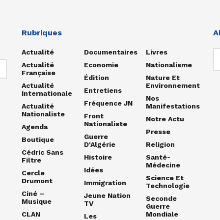
Rubriques
A
Actualité
Documentaires
Livres
Actualité
Economie
Nationalisme
Française
Édition
Nature Et
Actualité
Environnement
Entretiens
Internationale
Nos
Fréquence JN
Actualité
Manifestations
Nationaliste
Front
Notre Actu
Nationaliste
Agenda
Presse
Guerre
Boutique
D'Algérie
Religion
Cédric Sans
Histoire
Santé-
Filtre
Médecine
Idées
Cercle
Science Et
Drumont
Immigration
Technologie
Ciné –
Jeune Nation
Seconde
Musique
TV
Guerre
CLAN
Mondiale
Les