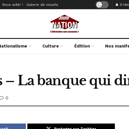
Nous aider !
Galerie de visuels
S'iden
Nationalisme
Culture
Édition
Nos manif
– La banque qui di
0
book
Partager sur Twitter