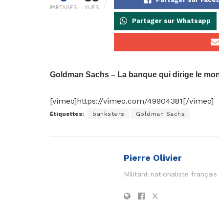
PARTAGES
VUES
Partager sur Whatsapp
Goldman Sachs – La banque qui dirige le mo
[vimeo]https://vimeo.com/49904381[/vimeo]
Étiquettes:
banksters
Goldman Sachs
Pierre Olivier
Militant nationaliste frança