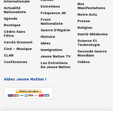
Internationale
Nos
Entretiens
Actualité
Manifestations
Nationaliste
Fréquence JN
Notre Actu
Agenda
Front
Presse
Nationaliste
Boutique
Religion
Guerre D'Algérie
Cédric Sans
Santé-Médecine
Filtre
Histoire
Science Et
Cercle Drumont
Idées
Technologie
Ciné – Musique
Immigration
Seconde Guerre
CLAN
Mondiale
Jeune Nation TV
Conférences
Vidéos
Les Entretiens
De Jeune Nation
Aidez Jeune Nation !