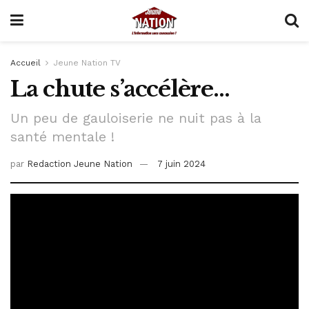
Accueil
Jeune Nation TV
La chute s’accélère…
Un peu de gauloiserie ne nuit pas à la
santé mentale !
par
Redaction Jeune Nation
7 juin 2024