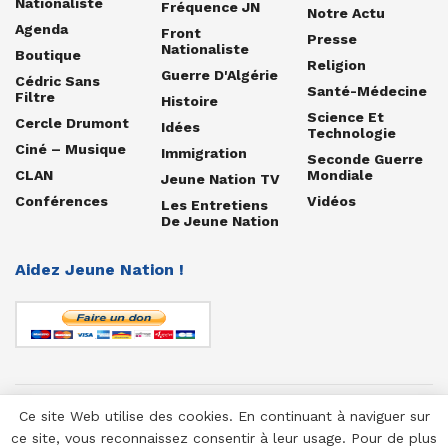
Nationaliste
Fréquence JN
Notre Actu
Agenda
Front
Presse
Nationaliste
Boutique
Religion
Guerre D'Algérie
Cédric Sans
Santé-Médecine
Filtre
Histoire
Science Et
Cercle Drumont
Idées
Technologie
Ciné – Musique
Immigration
Seconde Guerre
CLAN
Mondiale
Jeune Nation TV
Conférences
Vidéos
Les Entretiens
De Jeune Nation
Aidez Jeune Nation !
Ce site Web utilise des cookies. En continuant à naviguer sur
© 1958-2025 Jeune Nation
ce site, vous reconnaissez consentir à leur usage. Pour de plus