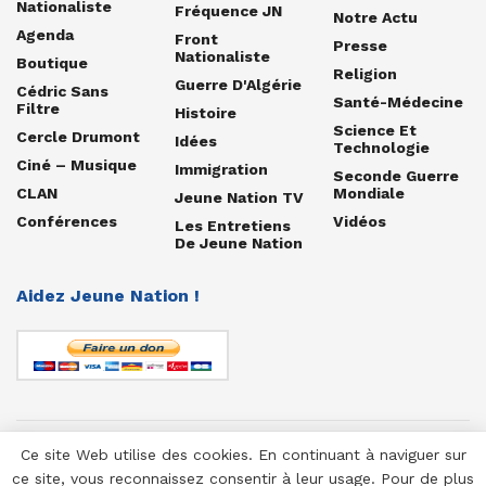
Nationaliste
Fréquence JN
Notre Actu
Agenda
Front
Presse
Nationaliste
Boutique
Religion
Guerre D'Algérie
Cédric Sans
Santé-Médecine
Filtre
Histoire
Science Et
Cercle Drumont
Idées
Technologie
Ciné – Musique
Immigration
Seconde Guerre
CLAN
Mondiale
Jeune Nation TV
Conférences
Vidéos
Les Entretiens
De Jeune Nation
Aidez Jeune Nation !
Ce site Web utilise des cookies. En continuant à naviguer sur
© 1958-2025 Jeune Nation
ce site, vous reconnaissez consentir à leur usage. Pour de plus