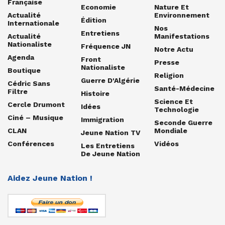
Française
Economie
Nature Et
Actualité
Environnement
Édition
Internationale
Nos
Entretiens
Actualité
Manifestations
Nationaliste
Fréquence JN
Notre Actu
Agenda
Front
Presse
Nationaliste
Boutique
Religion
Guerre D'Algérie
Cédric Sans
Santé-Médecine
Filtre
Histoire
Science Et
Cercle Drumont
Idées
Technologie
Ciné – Musique
Immigration
Seconde Guerre
CLAN
Mondiale
Jeune Nation TV
Conférences
Vidéos
Les Entretiens
De Jeune Nation
Aidez Jeune Nation !