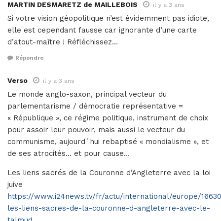
MARTIN DESMARETZ de MAILLEBOIS
il y a 3 ans
Si votre vision géopolitique n’est évidemment pas idiote,
elle est cependant fausse car ignorante d’une carte
d’atout-maître ! Réfléchissez…
Répondre
Verso
il y a 3 ans
Le monde anglo-saxon, principal vecteur du
parlementarisme / démocratie représentative =
« République », ce régime politique, instrument de choix
pour assoir leur pouvoir, mais aussi le vecteur du
communisme, aujourd´hui rebaptisé « mondialisme », et
de ses atrocités… et pour cause…
Les liens sacrés de la Couronne d’Angleterre avec la loi
juive
https://www.i24news.tv/fr/actu/international/europe/1663
les-liens-sacres-de-la-couronne-d-angleterre-avec-le-
talmud