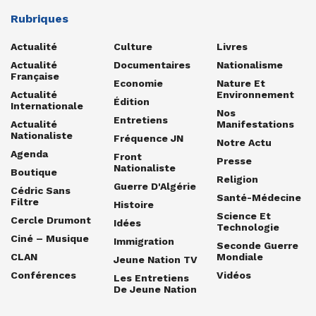
Rubriques
Actualité
Culture
Livres
Actualité
Documentaires
Nationalisme
Française
Economie
Nature Et
Actualité
Environnement
Édition
Internationale
Nos
Entretiens
Actualité
Manifestations
Nationaliste
Fréquence JN
Notre Actu
Agenda
Front
Presse
Nationaliste
Boutique
Religion
Guerre D'Algérie
Cédric Sans
Santé-Médecine
Filtre
Histoire
Science Et
Cercle Drumont
Idées
Technologie
Ciné – Musique
Immigration
Seconde Guerre
CLAN
Mondiale
Jeune Nation TV
Conférences
Vidéos
Les Entretiens
De Jeune Nation