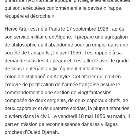
unités de l’ALN à cette époque, privilégie les embuscades,
qui sont exécutées conformément à la devise « frappe,
récupère et décroche ».
Hervé Artur est né à Paris le
17 septembre 1926
; après
son service militaire en Algérie, il prépare une agrégation
de philosophie qu’il abandonne pour un emploi dans une
société de transports ; fin
avril 1956
, il est rappelé à sa
demande sous les drapeaux et il est affecté avec le grade
de sous-lieutenant au
9
régiment d’infanterie
e
coloniale stationné en Kabylie
. Cet officier qui croit en
l’œuvre de pacification de l’armée française assure le
commandement d’une section de vingt fantassins
composée de deux sergents, de deux caporaux-chefs, de
deux caporaux et de quatorze soldats
, la plupart étant des
ouvriers dans le civil
. Le vendredi
18 mai
1956 au matin, il
part en mission de reconnaissance dans les villages
proches d’Ouled Djerrah.