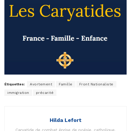
Étiquettes:
Avortement
Famille
Front Nationaliste
immigration
précarité
Hilda Lefort
Caryatide de combat éprise de poésie, catholique,