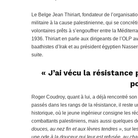
Le Belge Jean Thiriart, fondateur de l’organisat
militaire à la cause palestinienne, qui se concré
volontaires prêts à s’engouffrer entre la Médite
1936. Thiriart en parle aux dirigeants de l’OLP av
baathistes d’Irak et au président égyptien Nasser 
suite.
« J’ai vécu la résistance
po
Roger Coudroy, quant à lui, a déjà rencontré so
passés dans les rangs de la résistance, il reste u
historique, où le jeune ingénieur consigne les ré
combattants palestiniens, mais aussi quelques d
douces, au nez fin et aux lèvres tendres »
, sur l
une ode à la douceur qui leur est refusée, au chan