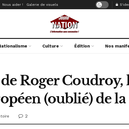
Nous aider !
Galerie de visuels
S'iden
Nationalisme
Culture
Édition
Nos manif
in de Roger Coudroy, 
opéen (oublié) de la
2
stoire