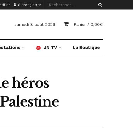
tifier
S'enregistrer
samedi 8 août 2026
Panier /
0,00
€
estations
JN TV
La Boutique
le héros
 Palestine