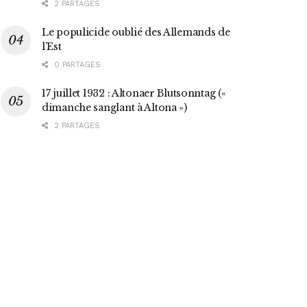
2 PARTAGES
Le populicide oublié des Allemands de
l’Est
0 PARTAGES
17 juillet 1932 : Altonaer Blutsonntag («
dimanche sanglant à Altona »)
2 PARTAGES