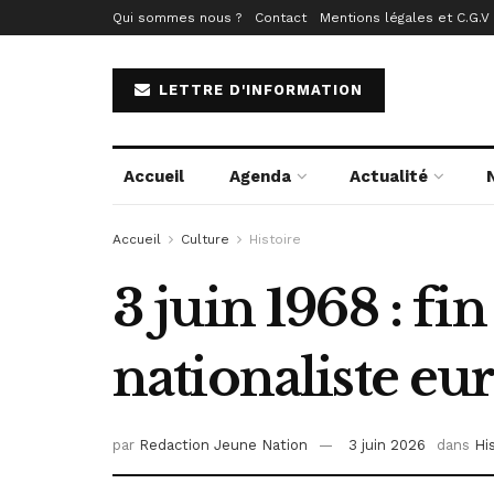
Qui sommes nous ?
Contact
Mentions légales et C.G.V
LETTRE D'INFORMATION
Accueil
Agenda
Actualité
Accueil
Culture
Histoire
3 juin 1968 : f
nationaliste eur
par
Redaction Jeune Nation
3 juin 2026
dans
Hi