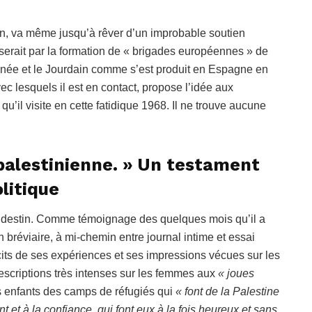
ion, va même jusqu’à rêver d’un improbable soutien
tiserait par la formation de « brigades européennes » de
rranée et le Jourdain comme s’est produit en Espagne en
ec lesquels il est en contact, propose l’idée aux
qu’il visite en cette fatidique 1968. Il ne trouve aucune
 palestinienne. » Un testament
litique
n destin. Comme témoignage des quelques mois qu’il a
n bréviaire, à mi-chemin entre journal intime et essai
cits de ses expériences et ses impressions vécues sur les
escriptions très intenses sur les femmes aux
« joues
es enfants des camps de réfugiés qui
« font de la Palestine
t et à la confiance, qui font eux à la fois heureux et sans