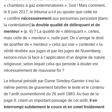
« chambres à gaz exterminatoires ». Soit ! Mais comment,
le 6 juin 2017, le tribunal a-t-il pu ajouter que cette loi
« confère
nécessairement
aux personnes persistant [dans
la contestation]
la double qualité de délinquant et de
menteur »
(p. 6) ? La qualité de « délinquant », certes,
mais celle de « menteur », nulle part. On s’arroge le droit
de qualifier de « menteur » celui qui ose « contester » la
vérité révélée aux juges et par les juges de Nuremberg :
serions-nous là face à l’application d’un dogme de nature
religieuse, selon lequel celui qui persiste à douter est
nécessairement de mauvaise foi ?
Le tribunal présidé par Dame Siredey-Garnier s’est lui-
même permis de gravement falsifier le texte et le contenu
de l’arrêt susmentionné du 26 avril 1983. Au bas de la
page 8, citant un important passage de cet arrêt,
il en
interrompt subitement le cours et en omet froidement