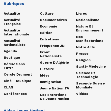
Rubriques
Actualité
Culture
Livres
Actualité
Documentaires
Nationalisme
Française
Economie
Nature Et
Actualité
Environnement
Édition
Internationale
Nos
Entretiens
Actualité
Manifestations
Nationaliste
Fréquence JN
Notre Actu
Agenda
Front
Presse
Nationaliste
Boutique
Religion
Guerre D'Algérie
Cédric Sans
Santé-Médecine
Filtre
Histoire
Science Et
Cercle Drumont
Idées
Technologie
Ciné – Musique
Immigration
Seconde Guerre
CLAN
Mondiale
Jeune Nation TV
Conférences
Vidéos
Les Entretiens
De Jeune Nation
Aidez Jeune Nation !