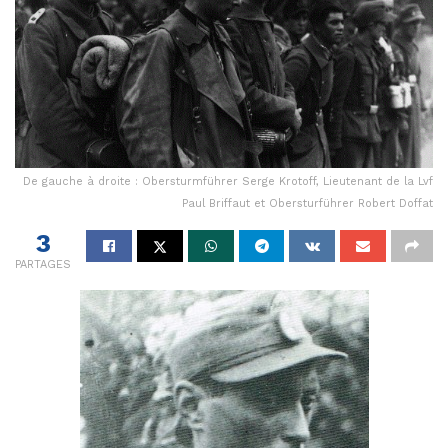
De gauche à droite : Obersturmführer Serge Krotoff, Lieutenant de la Lvf
Paul Briffaut et Obersturführer Robert Doffat
3
PARTAGES