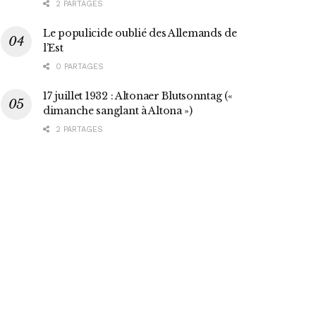
2 PARTAGES
Le populicide oublié des Allemands de
l’Est
0 PARTAGES
17 juillet 1932 : Altonaer Blutsonntag («
dimanche sanglant à Altona »)
2 PARTAGES