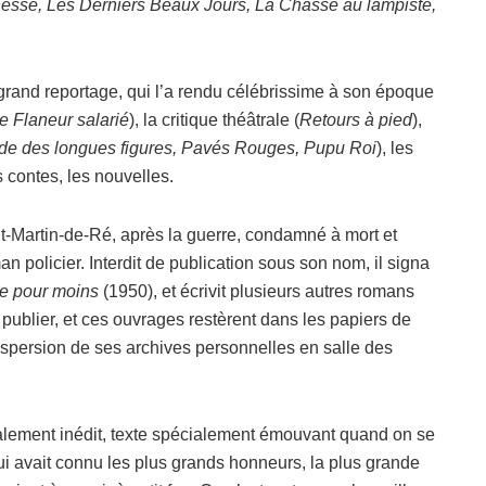
eunesse, Les Derniers Beaux Jours, La Chasse au lampiste,
 grand reportage, qui l’a rendu célébrissime à son époque
Le Flaneur salarié
), la critique théâtrale (
Retours à pied
),
de des longues figures, Pavés Rouges, Pupu Roi
), les
s contes, les nouvelles.
nt-Martin-de-Ré, après la guerre, condamné à mort et
n policier. Interdit de publication sous son nom, il signa
e pour moins
(1950), et écrivit plusieurs autres romans
 publier, et ces ouvrages restèrent dans les papiers de
spersion de ses archives personnelles en salle des
talement inédit, texte spécialement émouvant quand on se
qui avait connu les plus grands honneurs, la plus grande