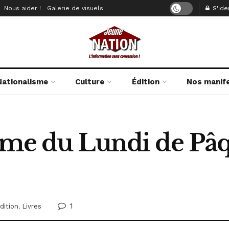
Nous aider !
Galerie de visuels
S'iden
Nationalisme
Culture
Édition
Nos manif
igme du Lundi de Pâ
1
dition
,
Livres