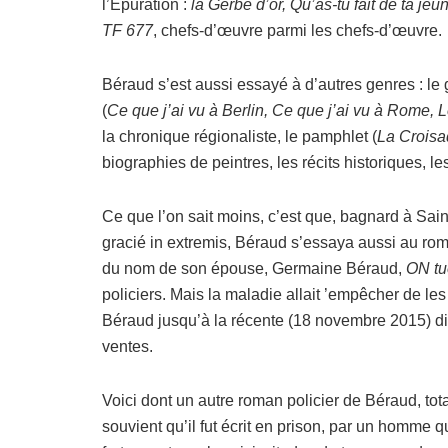
l’Epuration :
la Gerbe d’or, Qu’as-tu fait de ta j
TF 677
, chefs-d’œuvre parmi les chefs-d’œuvre.
Béraud s’est aussi essayé à d’autres genres : le
(
Ce que j’ai vu à Berlin, Ce que j’ai vu à Rome, 
la chronique régionaliste, le pamphlet (
La Croisa
biographies de peintres, les récits historiques, le
Ce que l’on sait moins, c’est que, bagnard à Sai
gracié in extremis, Béraud s’essaya aussi au roma
du nom de son épouse, Germaine Béraud,
ON tu
policiers. Mais la maladie allait ’empêcher de les
Béraud jusqu’à la récente (18 novembre 2015) di
ventes.
Voici dont un autre roman policier de Béraud, to
souvient qu’il fut écrit en prison, par un homme 