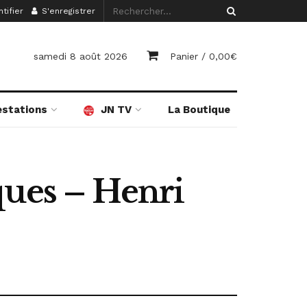
tifier
S'enregistrer
samedi 8 août 2026
Panier /
0,00
€
estations
JN TV
La Boutique
ques – Henri