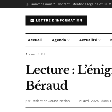
Qui sommes nous ?
Contact
Mentions légales et C.G.V
LETTRE D'INFORMATION
Accueil
Agenda
Actualité
Accueil
Édition
Lecture : L’én
Béraud
par
Redaction Jeune Nation
21 avril 2025
dans
É