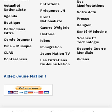
Nos
Entretiens
Actualité
Manifestations
Nationaliste
Fréquence JN
Notre Actu
Agenda
Front
Presse
Nationaliste
Boutique
Religion
Guerre D'Algérie
Cédric Sans
Santé-Médecine
Filtre
Histoire
Science Et
Cercle Drumont
Idées
Technologie
Ciné – Musique
Immigration
Seconde Guerre
CLAN
Mondiale
Jeune Nation TV
Conférences
Vidéos
Les Entretiens
De Jeune Nation
Aidez Jeune Nation !