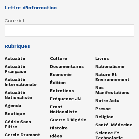
Lettre d’information
Courriel
Rubriques
Actualité
Culture
Livres
Actualité
Documentaires
Nationalisme
Française
Economie
Nature Et
Actualité
Environnement
Édition
Internationale
Nos
Entretiens
Actualité
Manifestations
Nationaliste
Fréquence JN
Notre Actu
Agenda
Front
Presse
Nationaliste
Boutique
Religion
Guerre D'Algérie
Cédric Sans
Santé-Médecine
Filtre
Histoire
Science Et
Cercle Drumont
Idées
Technologie