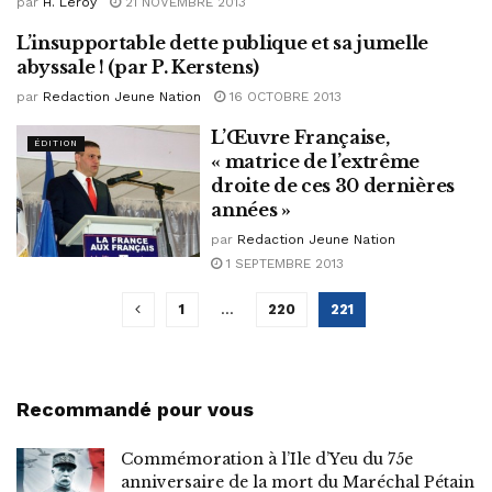
par
H. Leroy
21 NOVEMBRE 2013
L’insupportable dette publique et sa jumelle
ÉDITION
abyssale ! (par P. Kerstens)
par
Redaction Jeune Nation
16 OCTOBRE 2013
L’Œuvre Française,
ÉDITION
« matrice de l’extrême
droite de ces 30 dernières
années »
par
Redaction Jeune Nation
1 SEPTEMBRE 2013
1
…
220
221
Recommandé pour vous
Commémoration à l’Ile d’Yeu du 75e
anniversaire de la mort du Maréchal Pétain