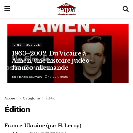
CINÉ - MUSIQUE
1963–2002, Du Vicaire à
Amen, une histoire judéo-
franco-allemande
par
Francis Goumain
18 JUIN 2026
Accueil
Catégorie
Édition
Édition
France-Ukraine (par H. Leroy)
ÉDITION