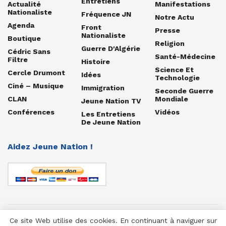
Entretiens
Actualité
Manifestations
Nationaliste
Fréquence JN
Notre Actu
Agenda
Front
Presse
Nationaliste
Boutique
Religion
Guerre D'Algérie
Cédric Sans
Santé-Médecine
Filtre
Histoire
Science Et
Cercle Drumont
Idées
Technologie
Ciné – Musique
Immigration
Seconde Guerre
CLAN
Mondiale
Jeune Nation TV
Conférences
Vidéos
Les Entretiens
De Jeune Nation
Aidez Jeune Nation !
Ce site Web utilise des cookies. En continuant à naviguer sur