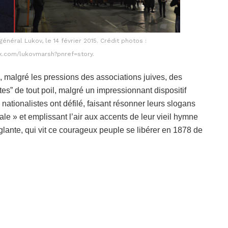
néral Lukov, le 14 février 2015. Crédit photos :
k.com/lukovmarsh?pnref=story.
ia, malgré les pressions des associations juives, des
tes” de tout poil, malgré un impressionnant dispositif
 nationalistes ont défilé, faisant résonner leurs slogans
ale » et emplissant l’air aux accents de leur vieil hymne
glante, qui vit ce courageux peuple se libérer en 1878 de