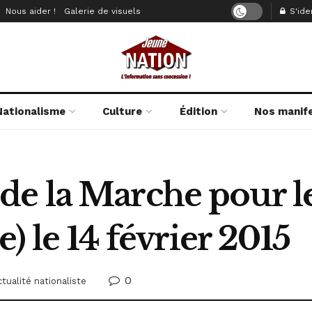
Nous aider !
Galerie de visuels
S'iden
Nationalisme
Culture
Édition
Nos manif
e la Marche pour l
e) le 14 février 2015
0
tualité nationaliste