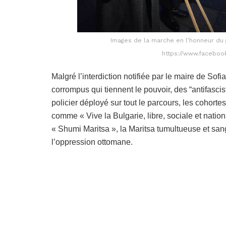
Images de la marche en l’honneur du gé
https://www.faceboo
Malgré l’interdiction notifiée par le maire de Sof
corrompus qui tiennent le pouvoir, des “antifascis
policier déployé sur tout le parcours, les cohortes
comme « Vive la Bulgarie, libre, sociale et nation
« Shumi Maritsa », la Maritsa tumultueuse et san
l’oppression ottomane.