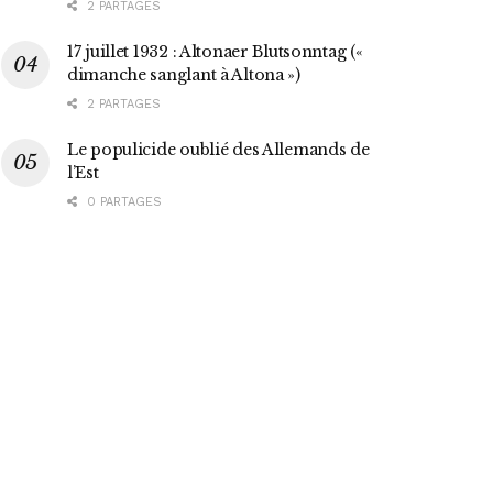
2 PARTAGES
17 juillet 1932 : Altonaer Blutsonntag («
dimanche sanglant à Altona »)
2 PARTAGES
Le populicide oublié des Allemands de
l’Est
0 PARTAGES