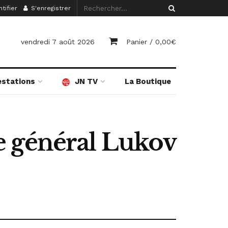
tifier
S'enregistrer
vendredi 7 août 2026
Panier /
0,00
€
estations
JN TV
La Boutique
e général Lukov