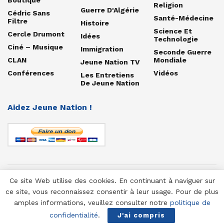
Religion
Guerre D'Algérie
Cédric Sans
Santé-Médecine
Filtre
Histoire
Science Et
Cercle Drumont
Idées
Technologie
Ciné – Musique
Immigration
Seconde Guerre
CLAN
Mondiale
Jeune Nation TV
Conférences
Vidéos
Les Entretiens
De Jeune Nation
Aidez Jeune Nation !
Ce site Web utilise des cookies. En continuant à naviguer sur
© 1958-2025 Jeune Nation
ce site, vous reconnaissez consentir à leur usage. Pour de plus
amples informations, veuillez consulter notre
politique de
confidentialité
.
J'ai compris