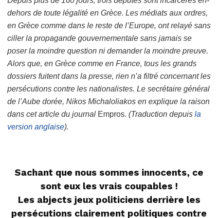
Depuis plus de 160 jours, trois députés sont incarcérés en-
dehors de toute légalité en Grèce. Les médiats aux ordres,
en Grèce comme dans le reste de l
’
Europe, ont relayé sans
ciller la propagande gouvernementale sans jamais se
poser la moindre question ni demander la moindre preuve.
Alors que, en Grèce comme en France, tous les grands
dossiers fuitent dans la presse, rien n
’
a filtré concernant les
persécutions contre les nationalistes. Le secrétaire général
de l’Aube dorée, Nikos Michaloliakos
en
explique la raison
dans cet article du journal
Empros.
(Traduction depuis
la
version anglaise
).
Sachant que nous sommes innocents, ce
sont eux les vrais coupables !
Les abjects jeux politiciens derrière les
persécutions clairement politiques contre