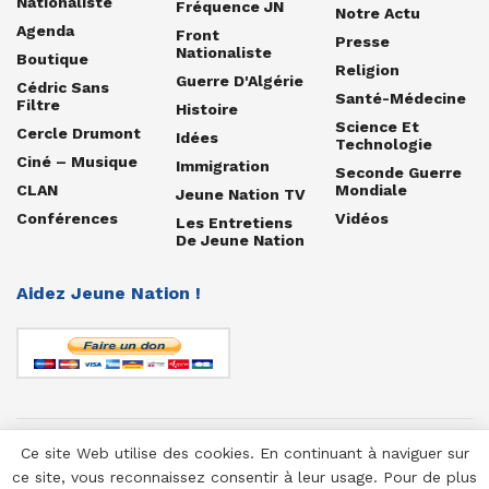
Nationaliste
Fréquence JN
Notre Actu
Agenda
Front
Presse
Nationaliste
Boutique
Religion
Guerre D'Algérie
Cédric Sans
Santé-Médecine
Filtre
Histoire
Science Et
Cercle Drumont
Idées
Technologie
Ciné – Musique
Immigration
Seconde Guerre
CLAN
Mondiale
Jeune Nation TV
Conférences
Vidéos
Les Entretiens
De Jeune Nation
Aidez Jeune Nation !
Ce site Web utilise des cookies. En continuant à naviguer sur
© 1958-2025 Jeune Nation
ce site, vous reconnaissez consentir à leur usage. Pour de plus