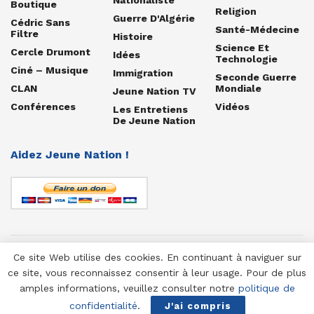
Boutique
Religion
Guerre D'Algérie
Cédric Sans
Santé-Médecine
Filtre
Histoire
Science Et
Cercle Drumont
Idées
Technologie
Ciné – Musique
Immigration
Seconde Guerre
CLAN
Mondiale
Jeune Nation TV
Conférences
Vidéos
Les Entretiens
De Jeune Nation
Aidez Jeune Nation !
Ce site Web utilise des cookies. En continuant à naviguer sur
© 1958-2025 Jeune Nation
ce site, vous reconnaissez consentir à leur usage. Pour de plus
amples informations, veuillez consulter notre
politique de
confidentialité
.
J'ai compris