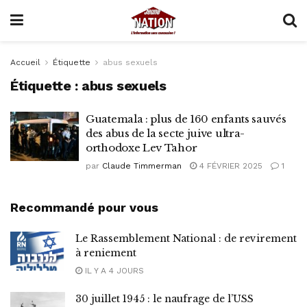
Accueil
Étiquette
abus sexuels
Étiquette :
abus sexuels
Guatemala : plus de 160 enfants sauvés
des abus de la secte juive ultra-
orthodoxe Lev Tahor
par
Claude Timmerman
4 FÉVRIER 2025
1
Recommandé pour vous
Le Rassemblement National : de revirement
à reniement
IL Y A 4 JOURS
30 juillet 1945 : le naufrage de l’USS