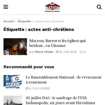
Accueil
Étiquette
actes anti-chrétiens
Étiquette :
actes anti-chrétiens
Macron, Barrot et les églises qui
brûlent… en Ukraine
par
Pierre Olivier
16 JUIN 2026
0
Recommandé pour vous
Le Rassemblement National : de revirement
à reniement
IL Y A 6 JOURS
30 juillet 1945 : le naufrage de l’USS
Indianapolis, six jours avant Hiroshima