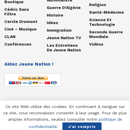
Boutique
Religion
Guerre D'Algérie
Cédric Sans
Santé-Médecine
Filtre
Histoire
Science Et
Cercle Drumont
Idées
Technologie
Ciné – Musique
Immigration
Seconde Guerre
CLAN
Mondiale
Jeune Nation TV
Conférences
Vidéos
Les Entretiens
De Jeune Nation
Aidez Jeune Nation !
Ce site Web utilise des cookies. En continuant à naviguer sur
© 1958-2025 Jeune Nation
ce site, vous reconnaissez consentir à leur usage. Pour de plus
amples informations, veuillez consulter notre
politique de
confidentialité
.
J'ai compris